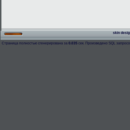
skin desig
Страница полностью сгенерирована за
0.035
сек. Произведено SQL запросо