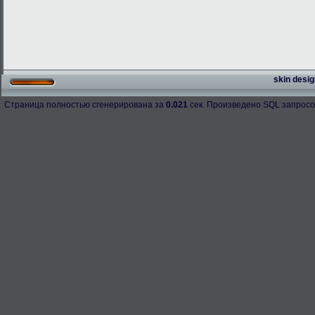
skin desig
Страница полностью сгенерирована за
0.021
сек. Произведено SQL запросо