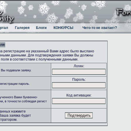
ртал
Галерея
Блоги
КОНКУРСЫ
Чего-то не хватает?
еля
на регистрацию на указанный Вами адрес было выслано
онными данными. Для подтверждения заявки Вы должны
поля в соответствии с полученными данными.
Логин:
 Вы подавали заявку.
Пароль:
регистрации пароль.
Код активации:
ученного Вами буквенно-
ии, в точности соблюдая регист
данных нажмите
Ваша заявка будет
тратором.