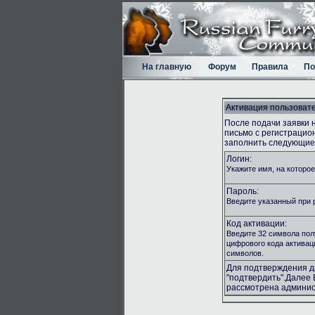
На главную
Форум
Правила
По
Активация пользоват
После подачи заявки 
письмо с регистраци
заполнить следующие 
Логин:
Укажите имя, на которое
Пароль:
Введите указанный при 
Код активации:
Введите 32 символа пол
цифрового кода активац
символов.
Для подтверждения 
"подтвердить".Далее 
рассмотрена админис