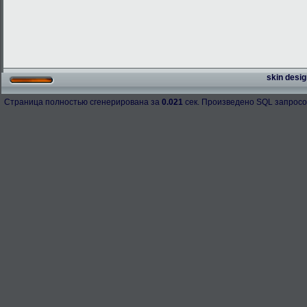
skin desig
Страница полностью сгенерирована за
0.021
сек. Произведено SQL запросо