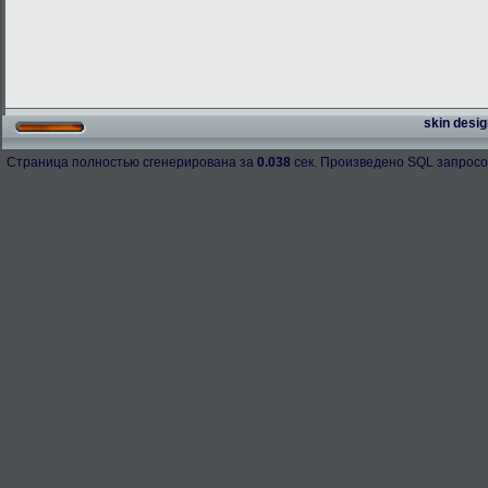
skin desig
Страница полностью сгенерирована за
0.038
сек. Произведено SQL запросо