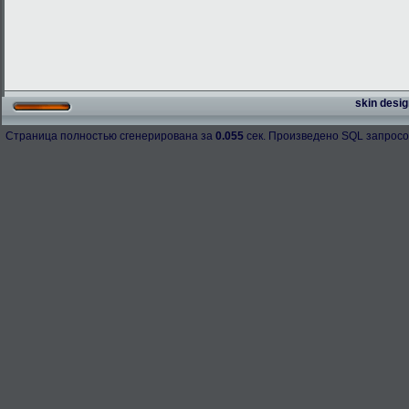
skin desig
Страница полностью сгенерирована за
0.055
сек. Произведено SQL запросо