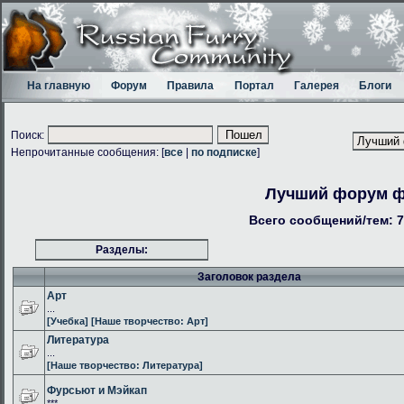
На главную
Форум
Правила
Портал
Галерея
Блоги
Поиск:
Непрочитанные сообщения: [
все
|
по подписке
]
Лучший форум 
Всего сообщений/тем: 7
Разделы:
Заголовок раздела
Арт
...
[Учебка]
[Наше творчество: Арт]
Литература
...
[Наше творчество: Литература]
Фурсьют и Мэйкап
***