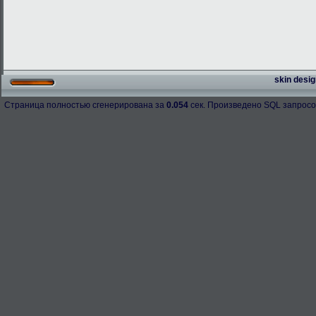
skin desig
Страница полностью сгенерирована за
0.054
сек. Произведено SQL запросо