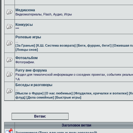
Медиазона
Видеоматериалы, Flash, Аудио, Игры
Конкурсы
***
Ролевые игры
...
[За Гранью]
[К.Ш. Система возврата]
[Беги, фуррик, беги!]
[Ожившая п
[Ловцы снов]
Фотоальбом
Фотографии.
Furry вне форума
Раздел для тематичской информации о соседних проектах, событиях реальн
т.д.
Беседы и разговоры
...
[Мысли о Фурри]
[О нас любимых]
[Флудилки, кричалки и вопилки]
[К
флуд]
[Дела семейные]
[Быстрые игры]
Ветви:
Заголовок ветви
Знакомимся (Тема для новых пользователей)