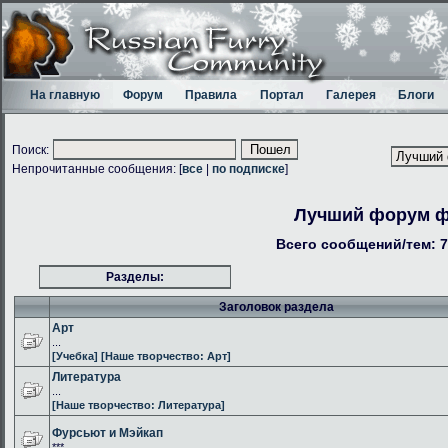
На главную
Форум
Правила
Портал
Галерея
Блоги
Поиск:
Непрочитанные сообщения: [
все
|
по подписке
]
Лучший форум 
Всего сообщений/тем: 7
Разделы:
Заголовок раздела
Арт
...
[Учебка]
[Наше творчество: Арт]
Литература
...
[Наше творчество: Литература]
Фурсьют и Мэйкап
***