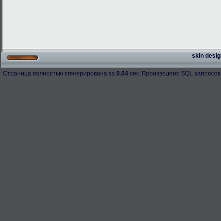
skin desig
Страница полностью сгенерирована за
0.04
сек. Произведено SQL запросов