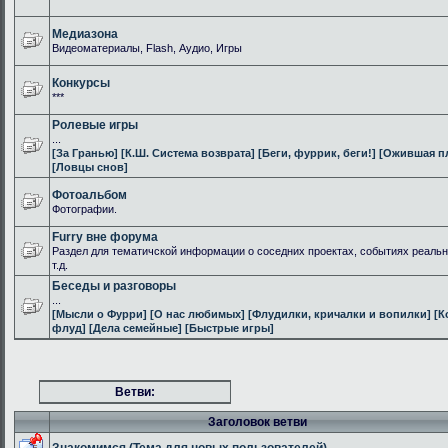
Медиазона
Видеоматериалы, Flash, Аудио, Игры
Конкурсы
***
Ролевые игры
...
[За Гранью]
[К.Ш. Система возврата]
[Беги, фуррик, беги!]
[Ожившая п
[Ловцы снов]
Фотоальбом
Фотографии.
Furry вне форума
Раздел для тематичской информации о соседних проектах, событиях реальн
т.д.
Беседы и разговоры
...
[Мысли о Фурри]
[О нас любимых]
[Флудилки, кричалки и вопилки]
[К
флуд]
[Дела семейные]
[Быстрые игры]
Ветви:
Заголовок ветви
Знакомимся (Тема для новых пользователей)