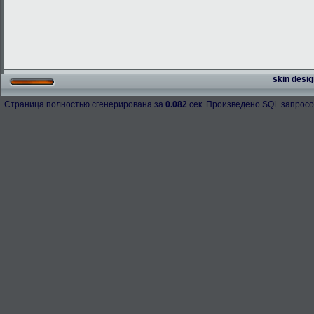
skin desig
Страница полностью сгенерирована за
0.082
сек. Произведено SQL запросо