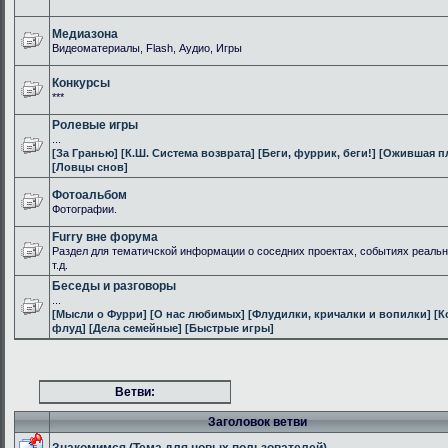
Медиазона
Видеоматериалы, Flash, Аудио, Игры
Конкурсы
***
Ролевые игры
...
[За Гранью]
[К.Ш. Система возврата]
[Беги, фуррик, беги!]
[Ожившая п
[Ловцы снов]
Фотоальбом
Фотографии.
Furry вне форума
Раздел для тематичской информации о соседних проектах, событиях реальн
т.д.
Беседы и разговоры
...
[Мысли о Фурри]
[О нас любимых]
[Флудилки, кричалки и вопилки]
[К
флуд]
[Дела семейные]
[Быстрые игры]
Ветви:
Заголовок ветви
Знакомимся (Тема для новых пользователей)