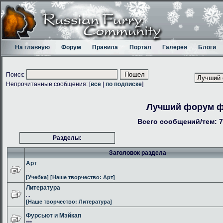
На главную
Форум
Правила
Портал
Галерея
Блоги
Поиск:
Непрочитанные сообщения: [
все
|
по подписке
]
Лучший форум 
Всего сообщений/тем: 7
Разделы:
Заголовок раздела
Арт
...
[Учебка]
[Наше творчество: Арт]
Литература
...
[Наше творчество: Литература]
Фурсьют и Мэйкап
***