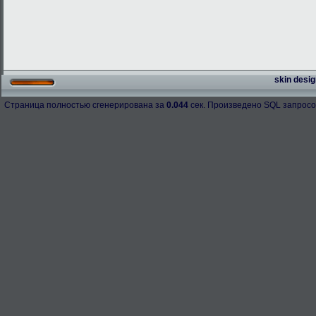
skin desig
Страница полностью сгенерирована за
0.044
сек. Произведено SQL запросо