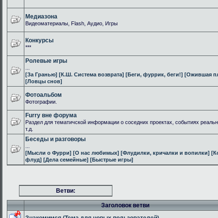
Медиазона
Видеоматериалы, Flash, Аудио, Игры
Конкурсы
***
Ролевые игры
...
[За Гранью]
[К.Ш. Система возврата]
[Беги, фуррик, беги!]
[Ожившая п
[Ловцы снов]
Фотоальбом
Фотографии.
Furry вне форума
Раздел для тематичской информации о соседних проектах, событиях реальн
т.д.
Беседы и разговоры
...
[Мысли о Фурри]
[О нас любимых]
[Флудилки, кричалки и вопилки]
[К
флуд]
[Дела семейные]
[Быстрые игры]
Ветви:
Заголовок ветви
Знакомимся (Тема для новых пользователей)