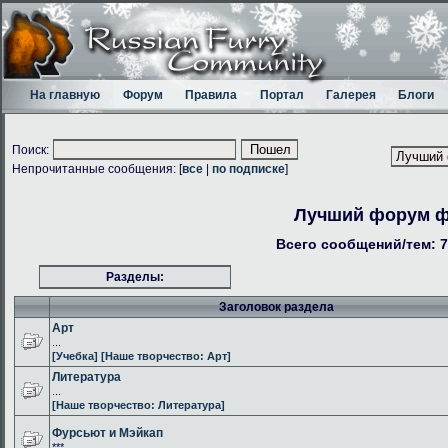
На главную
Форум
Правила
Портал
Галерея
Блоги
Поиск:
Непрочитанные сообщения: [
все
|
по подписке
]
Лучший форум 
Всего сообщений/тем: 7
Разделы:
Заголовок раздела
Арт
...
[Учебка]
[Наше творчество: Арт]
Литература
...
[Наше творчество: Литература]
Фурсьют и Мэйкап
***