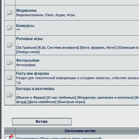
Медиазона
Видеоматериалы, Flash, Аудио, Игры
Конкурсы
***
Ролевые игры
...
[За Гранью]
[К.Ш. Система возврата]
[Беги, фуррик, беги!]
[Ожившая п
[Ловцы снов]
Фотоальбом
Фотографии.
Furry вне форума
Раздел для тематичской информации о соседних проектах, событиях реальн
т.д.
Беседы и разговоры
...
[Мысли о Фурри]
[О нас любимых]
[Флудилки, кричалки и вопилки]
[К
флуд]
[Дела семейные]
[Быстрые игры]
Ветви:
Заголовок ветви
Знакомимся (Тема для новых пользователей)