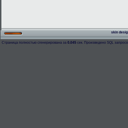
skin desig
Страница полностью сгенерирована за
0.045
сек. Произведено SQL запросо