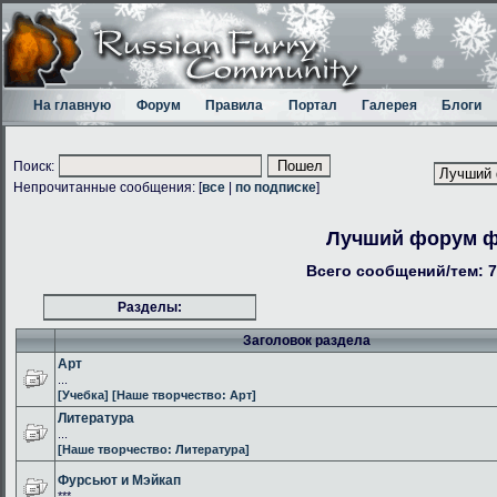
На главную
Форум
Правила
Портал
Галерея
Блоги
Поиск:
Непрочитанные сообщения: [
все
|
по подписке
]
Лучший форум 
Всего сообщений/тем: 7
Разделы:
Заголовок раздела
Арт
...
[Учебка]
[Наше творчество: Арт]
Литература
...
[Наше творчество: Литература]
Фурсьют и Мэйкап
***