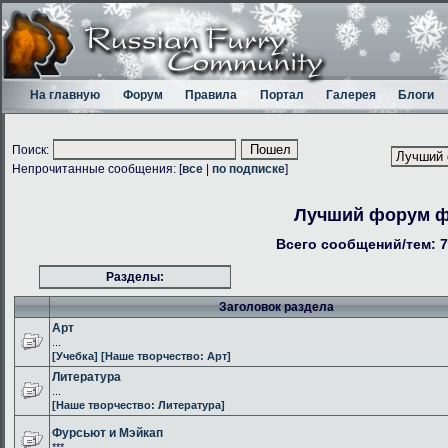
На главную
Форум
Правила
Портал
Галерея
Блоги
Поиск:
Непрочитанные сообщения: [
все
|
по подписке
]
Лучший форум 
Всего сообщений/тем: 7
Разделы:
Заголовок раздела
Арт
...
[Учебка]
[Наше творчество: Арт]
Литература
...
[Наше творчество: Литература]
Фурсьют и Мэйкап
***