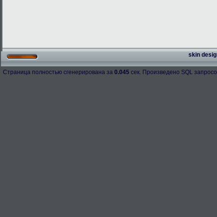
skin desig
Страница полностью сгенерирована за
0.045
сек. Произведено SQL запросо