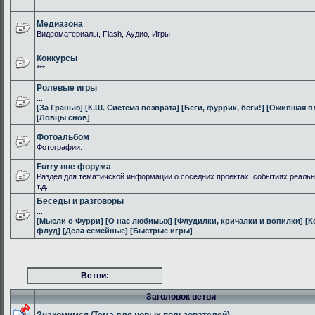
Медиазона
Видеоматериалы, Flash, Аудио, Игры
Конкурсы
***
Ролевые игры
...
[За Гранью]
[К.Ш. Система возврата]
[Беги, фуррик, беги!]
[Ожившая п
[Ловцы снов]
Фотоальбом
Фотографии.
Furry вне форума
Раздел для тематичской информации о соседних проектах, событиях реальн
т.д.
Беседы и разговоры
...
[Мысли о Фурри]
[О нас любимых]
[Флудилки, кричалки и вопилки]
[К
флуд]
[Дела семейные]
[Быстрые игры]
Ветви:
Заголовок ветви
Знакомимся (Тема для новых пользователей)