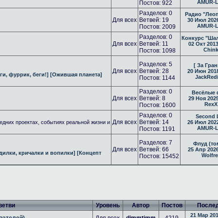
AMUR-
Постов: 922
Разделов: 0
Радио "Лео
Для всех
Ветвей: 19
30 Июл 202
AMUR-
Постов: 2009
Разделов: 0
Конкурс "Ша
Для всех
Ветвей: 11
02 Окт 2013
Chin
Постов: 1098
Разделов: 5
[ За Гран
Для всех
Ветвей: 28
20 Июн 201
ги, фуррик, беги!]
[Ожившая планета]
JackRed
Постов: 1144
Разделов: 0
Весёлые 
Для всех
Ветвей: 8
29 Ноя 2025
RexX
Постов: 1600
Разделов: 0
Second 
Для всех
Ветвей: 14
едних проектах, событиях реальной жизни и
26 Июл 202
AMUR-
Постов: 1191
Разделов: 7
Флуд (то
Для всех
Ветвей: 66
25 Апр 2026
дилки, кричалки и вопилки]
[Концепт
Wolfr
Постов: 15452
ветви
Уровень
Автор
Постов
После
21 Мар 201
вателей)
Для всех
dimmtimm
4219