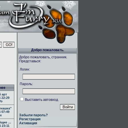
Добро пожаловать.
Добро пожаловать, странник.
Представься:
Логин:
Пароль:
нее
 арт
 22:29
Выставить автовход.
Yo
тнашка''
 07:49
Забыли пароль?
ex
Регистрация
бщие …
Активация
 23:11