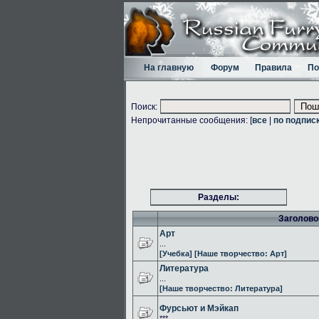
На главную
Форум
Правила
По
Поиск:
Непрочитанные сообщения: [
все
|
по подпис
Разделы:
Заголово
Арт
...
[Учебка]
[Наше творчество: Арт]
Литература
...
[Наше творчество: Литература]
Фурсьют и Мэйкап
***