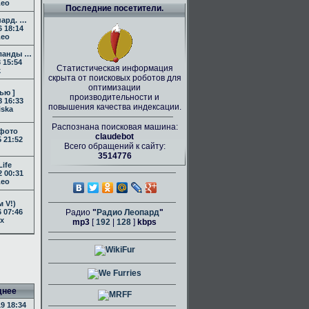
Leo
Последние посетители.
пард. …
6 18:14
Leo
ланды …
 15:54
Статистическая информация
k
скрыта от поисковых роботов для
оптимизации
ью ]
производительности и
8 16:33
повышения качества индексации.
iska
Распознана поисковая машина:
фото
claudebot
 21:52
Всего обращений к сайту:
3514776
Life
2 00:31
Leo
м V!)
 07:46
Радио
"
Радио Леопард
"
ex
mp3
[
192
|
128
]
kbps
днее
9 18:34