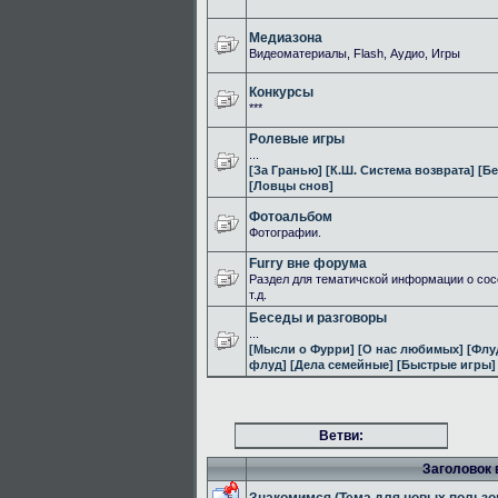
Медиазона
Видеоматериалы, Flash, Аудио, Игры
Конкурсы
***
Ролевые игры
...
[За Гранью]
[К.Ш. Система возврата]
[Бе
[Ловцы снов]
Фотоальбом
Фотографии.
Furry вне форума
Раздел для тематичской информации о сос
т.д.
Беседы и разговоры
...
[Мысли о Фурри]
[О нас любимых]
[Флу
флуд]
[Дела семейные]
[Быстрые игры]
Ветви:
Заголовок 
Знакомимся (Тема для новых пользо