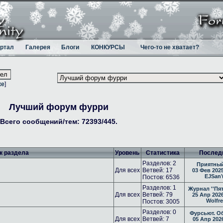
ртал
Галерея
Блоги
КОНКУРСЫ
Чего-то не хватает?
ке
]
Лучший форум фурри
Всего сообщений/тем: 72393/445.
к раздела
Уровень
Статистика
Послед
Разделов: 2
Приятный
Для всех
Ветвей: 17
03 Фев 2025
EJSan
Постов: 6536
Разделов: 1
Журнал ''Пя
Для всех
Ветвей: 79
25 Апр 2026
Wolfr
Постов: 3005
Разделов: 0
Фурсьют. О
Для всех
Ветвей: 7
05 Апр 2026