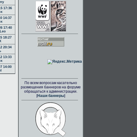
rry
5 17:36
ox
0 14:37
ox
6 17:40
Leo
5 18:27
X
2 20:34
ь
2 13:33
ox
7 14:00
l
По всем вопросам касательно
размещения баннеров на форуме
обращаться к администрации.
[
Наши баннеры
]