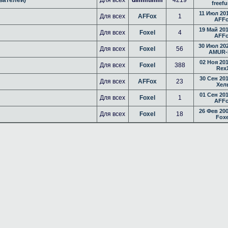
freefu
11 Июл 201
Для всех
AFFox
1
AFF
19 Май 201
Для всех
Foxel
4
AFF
30 Июл 202
Для всех
Foxel
56
AMUR-
02 Ноя 201
Для всех
Foxel
388
Rex
30 Сен 201
Для всех
AFFox
23
Хел
01 Сен 201
Для всех
Foxel
1
AFF
26 Фев 200
Для всех
Foxel
18
Foxe