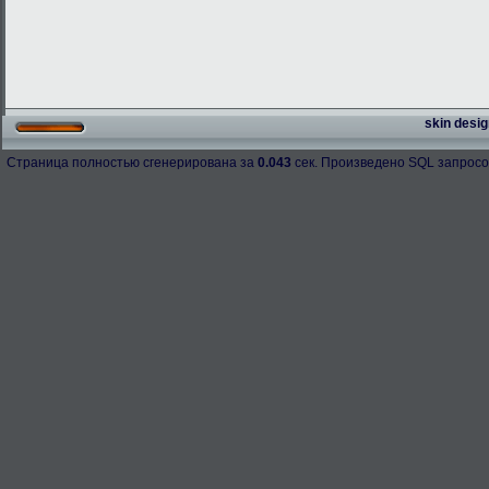
skin desig
Страница полностью сгенерирована за
0.043
сек. Произведено SQL запросо