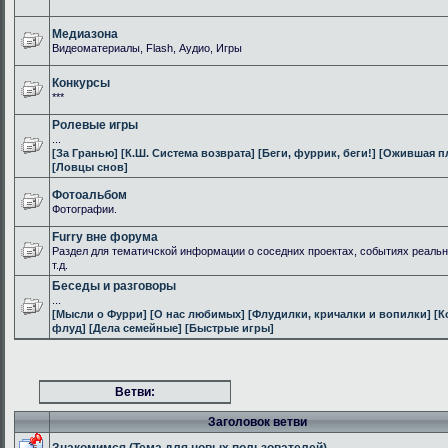
Медиазона
Видеоматериалы, Flash, Аудио, Игры
Конкурсы
***
Ролевые игры
...
[За Гранью]
[К.Ш. Система возврата]
[Беги, фуррик, беги!]
[Ожившая п
[Ловцы снов]
Фотоальбом
Фотографии.
Furry вне форума
Раздел для тематичской информации о соседних проектах, событиях реальн
т.д.
Беседы и разговоры
...
[Мысли о Фурри]
[О нас любимых]
[Флудилки, кричалки и вопилки]
[К
флуд]
[Дела семейные]
[Быстрые игры]
Ветви:
Заголовок ветви
Знакомимся (Тема для новых пользователей)