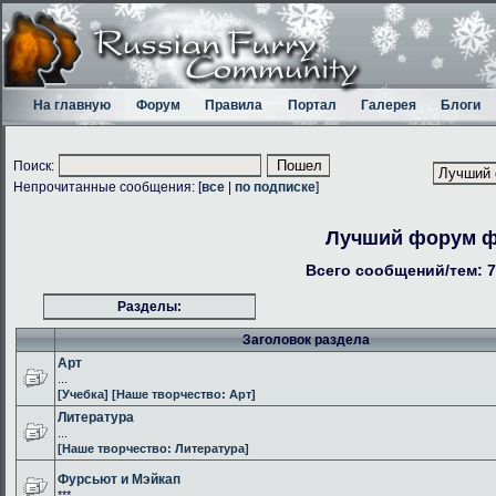
На главную
Форум
Правила
Портал
Галерея
Блоги
Поиск:
Непрочитанные сообщения: [
все
|
по подписке
]
Лучший форум 
Всего сообщений/тем: 7
Разделы:
Заголовок раздела
Арт
...
[Учебка]
[Наше творчество: Арт]
Литература
...
[Наше творчество: Литература]
Фурсьют и Мэйкап
***