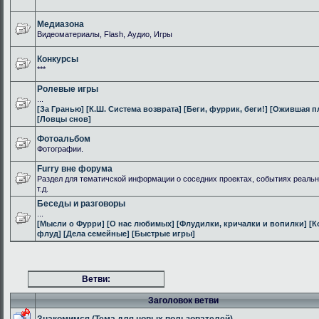
Медиазона
Видеоматериалы, Flash, Аудио, Игры
Конкурсы
***
Ролевые игры
...
[За Гранью]
[К.Ш. Система возврата]
[Беги, фуррик, беги!]
[Ожившая п
[Ловцы снов]
Фотоальбом
Фотографии.
Furry вне форума
Раздел для тематичской информации о соседних проектах, событиях реальн
т.д.
Беседы и разговоры
...
[Мысли о Фурри]
[О нас любимых]
[Флудилки, кричалки и вопилки]
[К
флуд]
[Дела семейные]
[Быстрые игры]
Ветви:
Заголовок ветви
Знакомимся (Тема для новых пользователей)