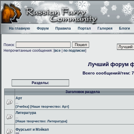
На главную
Форум
Правила
Портал
Галерея
Блоги
Поиск:
Непрочитанные сообщения: [
все
|
по подписке
]
Лучший форум 
Всего сообщений/тем: 7
Разделы:
Заголовок раздела
Арт
...
[Учебка]
[Наше творчество: Арт]
Литература
...
[Наше творчество: Литература]
Фурсьют и Мэйкап
***