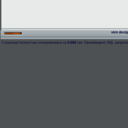
skin desig
Страница полностью сгенерирована за
0.086
сек. Произведено SQL запросо