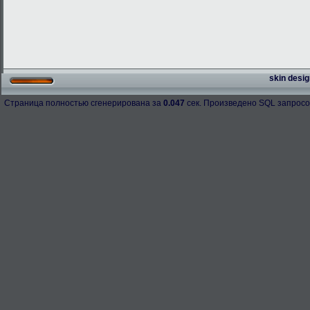
skin desig
Страница полностью сгенерирована за
0.047
сек. Произведено SQL запросо