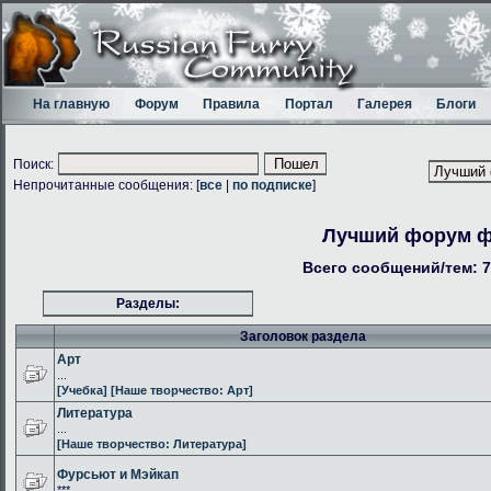
На главную
Форум
Правила
Портал
Галерея
Блоги
Поиск:
Непрочитанные сообщения: [
все
|
по подписке
]
Лучший форум 
Всего сообщений/тем: 7
Разделы:
Заголовок раздела
Арт
...
[Учебка]
[Наше творчество: Арт]
Литература
...
[Наше творчество: Литература]
Фурсьют и Мэйкап
***