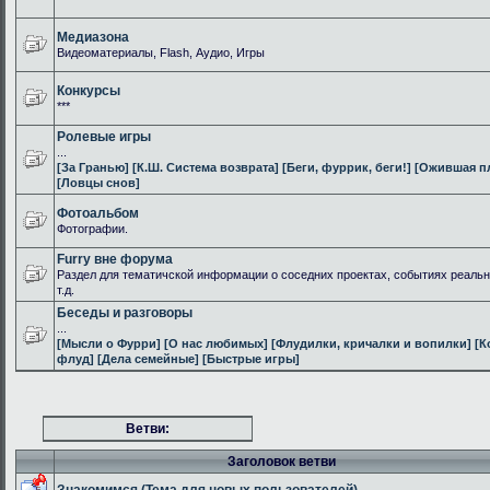
Медиазона
Видеоматериалы, Flash, Аудио, Игры
Конкурсы
***
Ролевые игры
...
[За Гранью]
[К.Ш. Система возврата]
[Беги, фуррик, беги!]
[Ожившая п
[Ловцы снов]
Фотоальбом
Фотографии.
Furry вне форума
Раздел для тематичской информации о соседних проектах, событиях реальн
т.д.
Беседы и разговоры
...
[Мысли о Фурри]
[О нас любимых]
[Флудилки, кричалки и вопилки]
[К
флуд]
[Дела семейные]
[Быстрые игры]
Ветви:
Заголовок ветви
Знакомимся (Тема для новых пользователей)