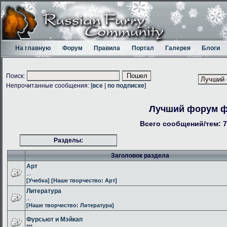
На главную
Форум
Правила
Портал
Галерея
Блоги
Поиск:
Непрочитанные сообщения: [
все
|
по подписке
]
Лучший форум 
Всего сообщений/тем: 7
Разделы:
Заголовок раздела
Арт
...
[Учебка]
[Наше творчество: Арт]
Литература
...
[Наше творчество: Литература]
Фурсьют и Мэйкап
***