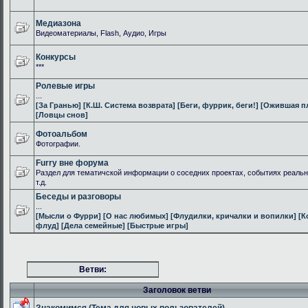
Медиазона
Видеоматериалы, Flash, Аудио, Игры
Конкурсы
***
Ролевые игры
...
[За Гранью]
[К.Ш. Система возврата]
[Беги, фуррик, беги!]
[Ожившая п
[Ловцы снов]
Фотоальбом
Фотографии.
Furry вне форума
Раздел для тематичской информации о соседних проектах, событиях реальн
т.д.
Беседы и разговоры
...
[Мысли о Фурри]
[О нас любимых]
[Флудилки, кричалки и вопилки]
[К
флуд]
[Дела семейные]
[Быстрые игры]
Ветви:
Заголовок ветви
Знакомимся (Тема для новых пользователей)