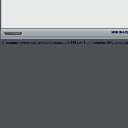
skin desig
Страница полностью сгенерирована за
0.049
сек. Произведено SQL запросо