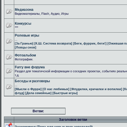
Медиазона
Видеоматериалы, Flash, Аудио, Игры
Конкурсы
***
Ролевые игры
...
[За Гранью]
[К.Ш. Система возврата]
[Беги, фуррик, беги!]
[Ожившая п
[Ловцы снов]
Фотоальбом
Фотографии.
Furry вне форума
Раздел для тематичской информации о соседних проектах, событиях реальн
т.д.
Беседы и разговоры
...
[Мысли о Фурри]
[О нас любимых]
[Флудилки, кричалки и вопилки]
[К
флуд]
[Дела семейные]
[Быстрые игры]
Ветви:
Заголовок ветви
Знакомимся (Тема для новых пользователей)