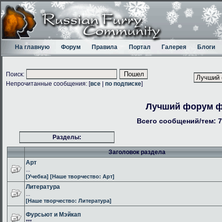
На главную
Форум
Правила
Портал
Галерея
Блоги
Поиск:
Непрочитанные сообщения: [
все
|
по подписке
]
Лучший форум 
Всего сообщений/тем: 7
Разделы:
Заголовок раздела
Арт
...
[Учебка]
[Наше творчество: Арт]
Литература
...
[Наше творчество: Литература]
Фурсьют и Мэйкап
***