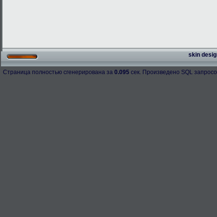
skin desig
Страница полностью сгенерирована за
0.095
сек. Произведено SQL запросо