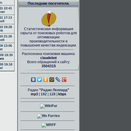
ль
Последние посетители.
11 22:41
man
11 17:13
nell
10 19:28
Статистическая информация
nk
скрыта от поисковых роботов для
10 21:26
оптимизации
nell
производительности и
повышения качества индексации.
09 13:06
et
Распознана поисковая машина:
09 19:39
claudebot
ara
Всего обращений к сайту:
09 19:18
3504315
el
Радио
"
Радио Леопард
"
mp3
[
192
|
128
]
kbps