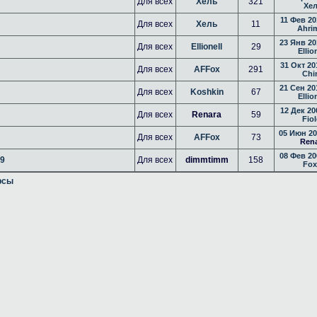
Для всех
Хель
321
Хе
11 Фев 20
Для всех
Хель
11
Ahri
23 Янв 20
Для всех
Ellionell
29
Ellio
31 Окт 20
Для всех
AFFox
291
Chi
21 Сен 20
Для всех
Koshkin
67
Ellio
12 Дек 20
Для всех
Renara
59
Fiol
05 Июн 20
Для всех
AFFox
73
Ren
08 Фев 20
09
Для всех
dimmtimm
158
Fox
рсы