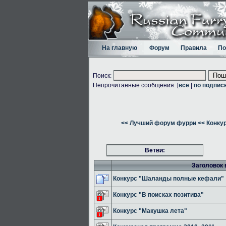
На главную
Форум
Правила
По
Поиск:
Непрочитанные сообщения: [
все
|
по подпис
<< Лучший форум фурри
<< Конку
Ветви:
Заголовок 
Конкурс "Шаланды полные кефали"
Конкурс "В поисках позитива"
Конкурс "Макушка лета"