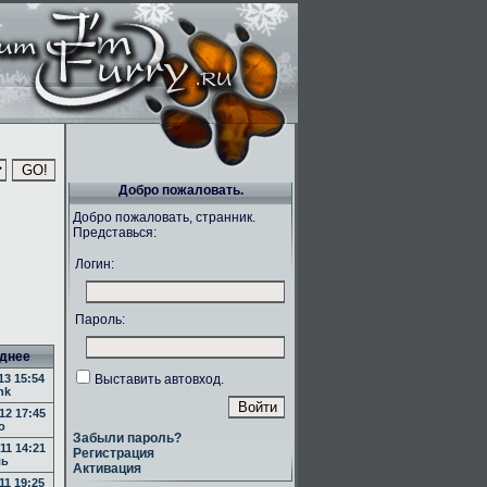
Добро пожаловать.
Добро пожаловать, странник.
Представься:
Логин:
Пароль:
днее
13 15:54
Выставить автовход.
nk
12 17:45
o
Забыли пароль?
11 14:21
Регистрация
ль
Активация
11 19:25