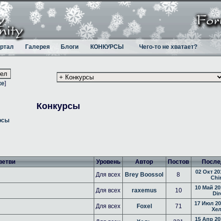
ртал
Галерея
Блоги
КОНКУРСЫ
Чего-то не хватает?
ке
]
Конкурсы
рсы
ветви
Уровень
Автор
Постов
После
02 Окт 20
Для всех
Brey Boossol
8
Chi
10 Май 20
Для всех
raxemus
10
Dir
17 Июл 20
Для всех
Foxel
71
Хе
15 Апр 20