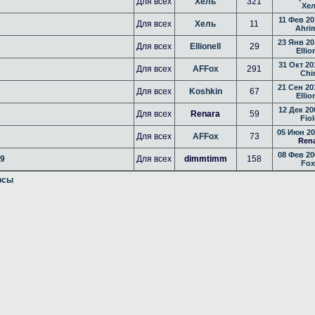
Для всех
Хель
321
Хе
11 Фев 20
Для всех
Хель
11
Ahri
23 Янв 20
Для всех
Ellionell
29
Ellio
31 Окт 20
Для всех
AFFox
291
Chi
21 Сен 20
Для всех
Koshkin
67
Ellio
12 Дек 20
Для всех
Renara
59
Fiol
05 Июн 20
Для всех
AFFox
73
Ren
08 Фев 20
09
Для всех
dimmtimm
158
Fox
рсы