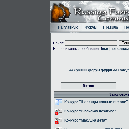
На главную
Форум
Правила
По
Поиск:
Непрочитанные сообщения: [
все
|
по подпис
<< Лучший форум фурри
<< Конку
Ветви:
Заголовок 
Конкурс "Шаланды полные кефали"
Конкурс "В поисках позитива"
Конкурс "Макушка лета"