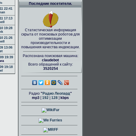
ль
Последние посетители.
11 22:41
man
11 17:13
nell
10 19:28
Статистическая информация
nk
скрыта от поисковых роботов для
10 21:26
оптимизации
nell
производительности и
повышения качества индексации.
09 13:06
et
Распознана поисковая машина:
09 19:39
claudebot
ara
Всего обращений к сайту:
09 19:18
3520254
el
Радио
"
Радио Леопард
"
mp3
[
192
|
128
]
kbps