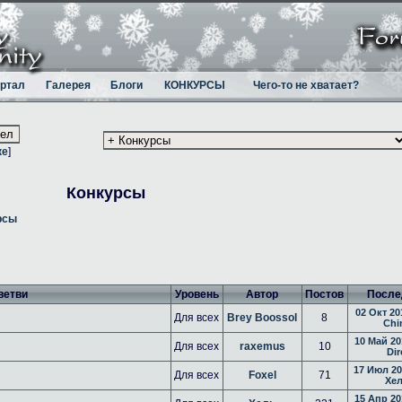
ртал
Галерея
Блоги
КОНКУРСЫ
Чего-то не хватает?
ке
]
Конкурсы
рсы
ветви
Уровень
Автор
Постов
После
02 Окт 20
Для всех
Brey Boossol
8
Chi
10 Май 20
Для всех
raxemus
10
Dir
17 Июл 20
Для всех
Foxel
71
Хе
15 Апр 20