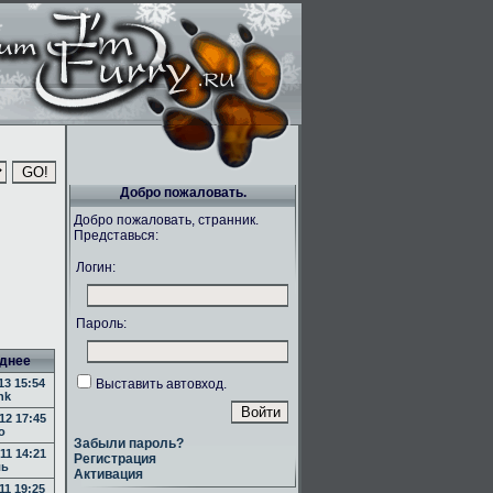
Добро пожаловать.
Добро пожаловать, странник.
Представься:
Логин:
Пароль:
днее
13 15:54
Выставить автовход.
nk
12 17:45
o
Забыли пароль?
11 14:21
Регистрация
ль
Активация
11 19:25