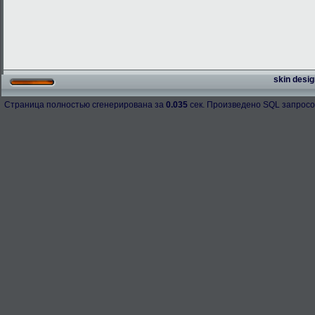
skin desig
Страница полностью сгенерирована за
0.035
сек. Произведено SQL запросо