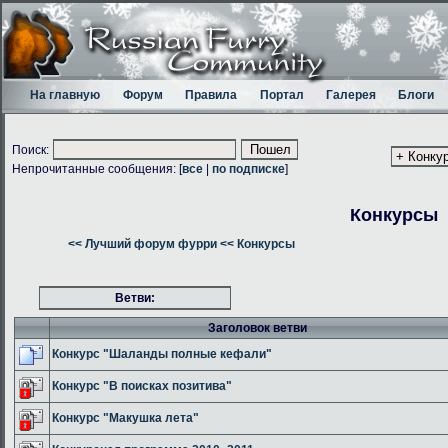
На главную
Форум
Правила
Портал
Галерея
Блоги
Поиск:
Непрочитанные сообщения: [
все
|
по подписке
]
Конкурсы
<< Лучший форум фурри
<< Конкурсы
Ветви:
Заголовок ветви
Конкурс "Шаланды полные кефали"
Конкурс "В поисках позитива"
Конкурс "Макушка лета"