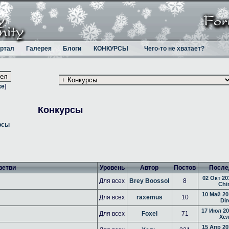
ртал
Галерея
Блоги
КОНКУРСЫ
Чего-то не хватает?
ке
]
Конкурсы
рсы
ветви
Уровень
Автор
Постов
После
02 Окт 20
Для всех
Brey Boossol
8
Chi
10 Май 20
Для всех
raxemus
10
Dir
17 Июл 20
Для всех
Foxel
71
Хе
15 Апр 20