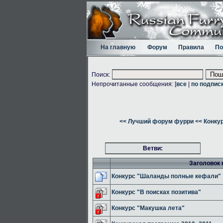
На главную
Форум
Правила
По
Поиск:
Непрочитанные сообщения: [
все
|
по подпис
<< Лучший форум фурри
<< Конку
Ветви:
Заголовок 
Конкурс "Шаланды полные кефали"
Конкурс "В поисках позитива"
Конкурс "Макушка лета"