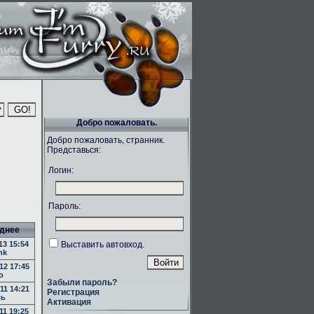
Добро пожаловать.
Добро пожаловать, странник.
Представься:
Логин:
Пароль:
днее
13 15:54
Выставить автовход.
nk
12 17:45
o
Забыли пароль?
11 14:21
Регистрация
ль
Активация
11 19:25