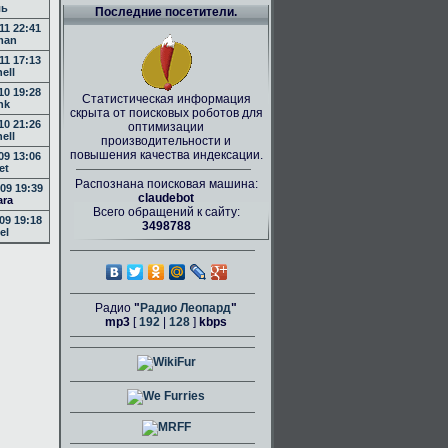
ль
Последние посетители.
11 22:41
man
11 17:13
nell
10 19:28
Статистическая информация
nk
скрыта от поисковых роботов для
10 21:26
оптимизации
nell
производительности и
повышения качества индексации.
09 13:06
et
Распознана поисковая машина:
09 19:39
claudebot
ara
Всего обращений к сайту:
09 19:18
3498788
el
Радио
"
Радио Леопард
"
mp3
[
192
|
128
]
kbps