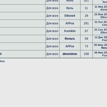
Для всех
Хель
321
Хе
11 Фев 20
Для всех
Хель
11
Ahri
23 Янв 20
Для всех
Ellionell
29
Ellio
31 Окт 20
Для всех
AFFox
291
Chi
21 Сен 20
Для всех
Koshkin
67
Ellio
12 Дек 20
Для всех
Renara
59
Fiol
05 Июн 20
Для всех
AFFox
73
Ren
08 Фев 20
09
Для всех
dimmtimm
158
Fox
рсы