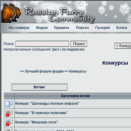
На главную
Форум
Правила
Портал
Галерея
Блоги
Поиск:
Непрочитанные сообщения: [
все
|
по подписке
]
Конкурсы
<< Лучший форум фурри
<< Конкурсы
Ветви:
Заголовок ветви
Конкурс "Шаланды полные кефали"
Конкурс "В поисках позитива"
Конкурс "Макушка лета"