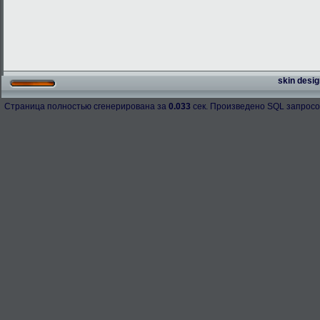
skin desig
Страница полностью сгенерирована за
0.033
сек. Произведено SQL запросо