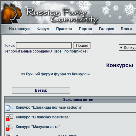
На главную
Форум
Правила
Портал
Галерея
Блоги
Поиск:
Непрочитанные сообщения: [
все
|
по подписке
]
Конкурсы
<< Лучший форум фурри
<< Конкурсы
Ветви:
Заголовок ветви
Конкурс "Шаланды полные кефали"
Конкурс "В поисках позитива"
Конкурс "Макушка лета"