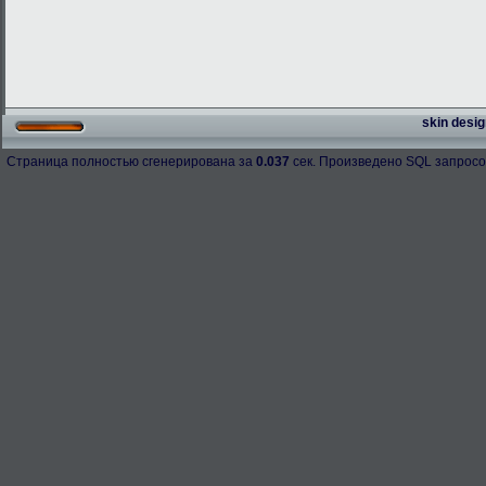
skin desig
Страница полностью сгенерирована за
0.037
сек. Произведено SQL запросо