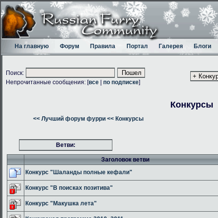
На главную
Форум
Правила
Портал
Галерея
Блоги
Поиск:
Непрочитанные сообщения: [
все
|
по подписке
]
Конкурсы
<< Лучший форум фурри
<< Конкурсы
Ветви:
Заголовок ветви
Конкурс "Шаланды полные кефали"
Конкурс "В поисках позитива"
Конкурс "Макушка лета"