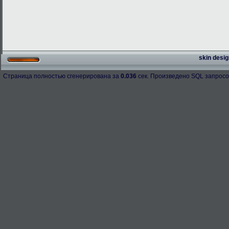
skin desig
Страница полностью сгенерирована за
0.036
сек. Произведено SQL запросо